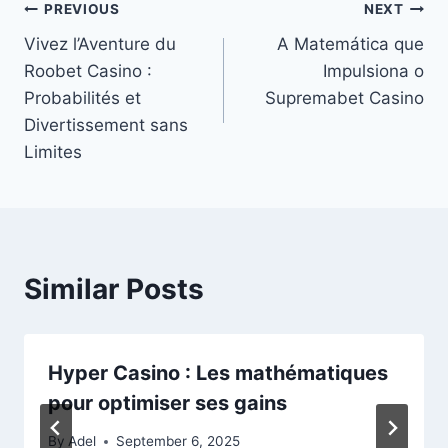
PREVIOUS
NEXT
Vivez l’Aventure du
A Matemática que
Roobet Casino :
Impulsiona o
Probabilités et
Supremabet Casino
Divertissement sans
Limites
Similar Posts
Hyper Casino : Les mathématiques
pour optimiser ses gains
By
Adel
September 6, 2025