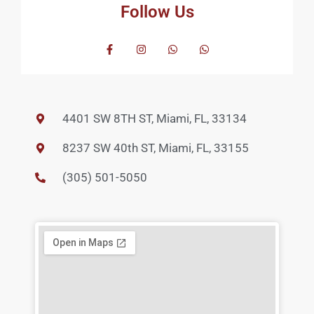
Follow Us
4401 SW 8TH ST, Miami, FL, 33134
8237 SW 40th ST, Miami, FL, 33155
(305) 501-5050