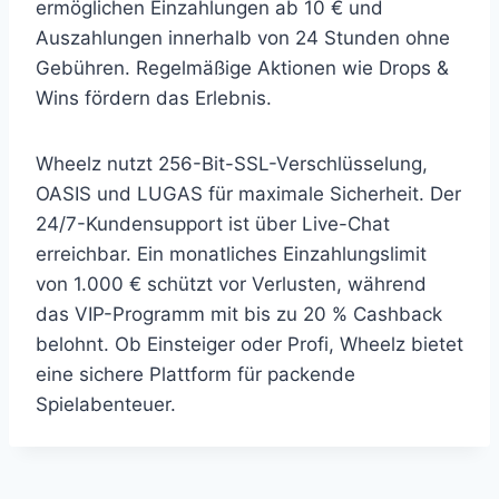
ermöglichen Einzahlungen ab 10 € und
Auszahlungen innerhalb von 24 Stunden ohne
Gebühren. Regelmäßige Aktionen wie Drops &
Wins fördern das Erlebnis.
Wheelz nutzt 256-Bit-SSL-Verschlüsselung,
OASIS und LUGAS für maximale Sicherheit. Der
24/7-Kundensupport ist über Live-Chat
erreichbar. Ein monatliches Einzahlungslimit
von 1.000 € schützt vor Verlusten, während
das VIP-Programm mit bis zu 20 % Cashback
belohnt. Ob Einsteiger oder Profi, Wheelz bietet
eine sichere Plattform für packende
Spielabenteuer.