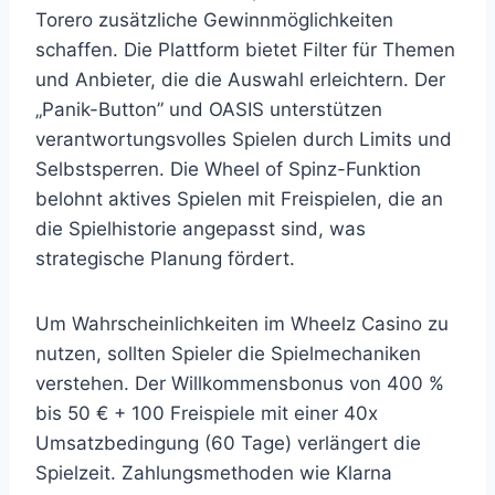
Torero zusätzliche Gewinnmöglichkeiten
schaffen. Die Plattform bietet Filter für Themen
und Anbieter, die die Auswahl erleichtern. Der
„Panik-Button” und OASIS unterstützen
verantwortungsvolles Spielen durch Limits und
Selbstsperren. Die Wheel of Spinz-Funktion
belohnt aktives Spielen mit Freispielen, die an
die Spielhistorie angepasst sind, was
strategische Planung fördert.
Um Wahrscheinlichkeiten im Wheelz Casino zu
nutzen, sollten Spieler die Spielmechaniken
verstehen. Der Willkommensbonus von 400 %
bis 50 € + 100 Freispiele mit einer 40x
Umsatzbedingung (60 Tage) verlängert die
Spielzeit. Zahlungsmethoden wie Klarna