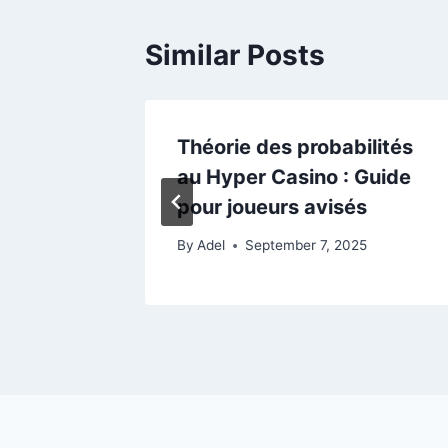
Similar Posts
ia das
Théorie des probabilités
au Hyper Casino : Guide
pour joueurs avisés
5
By
Adel
September 7, 2025