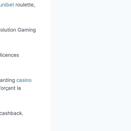
unibet
roulette,
volution Gaming
licences
garding
casino
forçant la
 cashback.