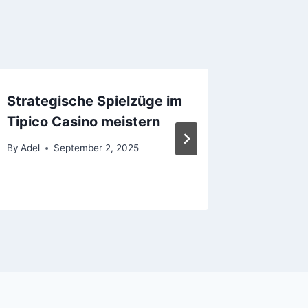
Strategische Spielzüge im
Alles 
Tipico Casino meistern
Casino
By
Adel
September 2, 2025
By
Adel