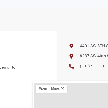
4401 SW 8TH ST
8237 SW 40th S
(305) 501-505
ces or to