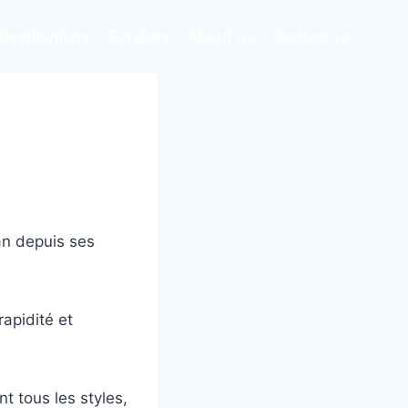
Destinations
Services
About us
Contact us
an depuis ses
apidité et
t tous les styles,