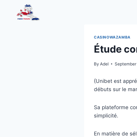
CASINOWAZAMBA
Étude co
By
Adel
September 
{Unibet est appr
débuts sur le ma
Sa plateforme co
simplicité.
En matière de sél