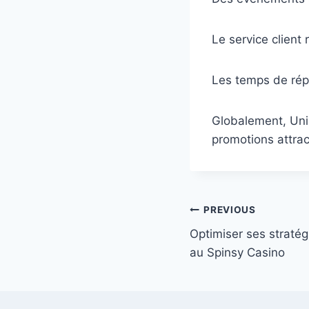
Le service client
Les temps de rép
Globalement, Uni
promotions attract
PREVIOUS
Optimiser ses stratég
au Spinsy Casino