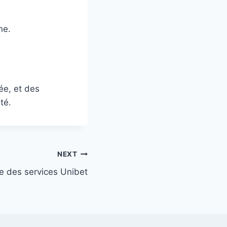
ne.
ée, et des
té.
NEXT
e des services Unibet