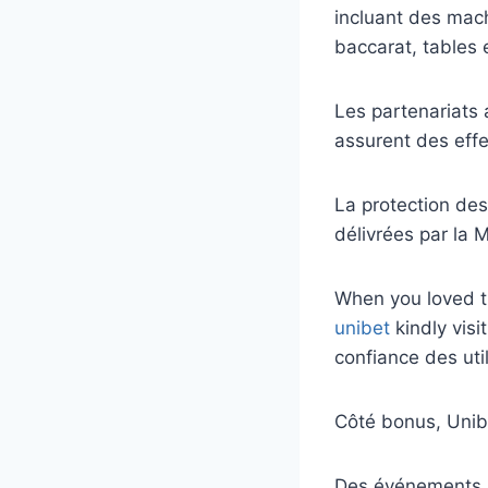
incluant des mac
baccarat, tables 
Les partenariats
assurent des effe
La protection de
délivrées par la 
When you loved th
unibet
kindly visi
confiance des util
Côté bonus, Unibe
Des événements s