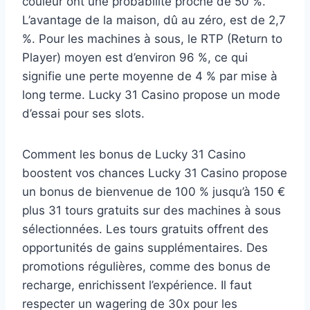
couleur ont une probabilité proche de 50 %.
L’avantage de la maison, dû au zéro, est de 2,7
%. Pour les machines à sous, le RTP (Return to
Player) moyen est d’environ 96 %, ce qui
signifie une perte moyenne de 4 % par mise à
long terme. Lucky 31 Casino propose un mode
d’essai pour ses slots.
Comment les bonus de Lucky 31 Casino
boostent vos chances Lucky 31 Casino propose
un bonus de bienvenue de 100 % jusqu’à 150 €
plus 31 tours gratuits sur des machines à sous
sélectionnées. Les tours gratuits offrent des
opportunités de gains supplémentaires. Des
promotions régulières, comme des bonus de
recharge, enrichissent l’expérience. Il faut
respecter un wagering de 30x pour les