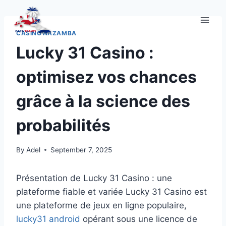
CASINOWAZAMBA
Lucky 31 Casino :
optimisez vos chances
grâce à la science des
probabilités
By
Adel
September 7, 2025
Présentation de Lucky 31 Casino : une
plateforme fiable et variée Lucky 31 Casino est
une plateforme de jeux en ligne populaire,
lucky31 android
opérant sous une licence de