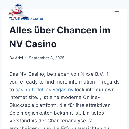
CASINOWAZAMBA
Alles über Chancen im
NV Casino
By
Adel
September 8, 2025
Das NV Casino, betrieben von Nixxe B.V. If
you’re ready to find more information in regards
to
casino hotel las vegas nv
look into our own
internet site. , ist eine moderne Online-
Glücksspielplattform, die für ihre attraktiven
Spielmöglichkeiten bekannt ist. Ein tiefes
Verständnis der Chancenanalyse ist
entscheidend, um die Erfolgsaussichten zu