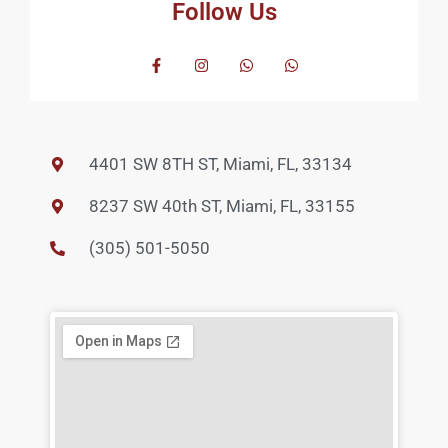
Follow Us
4401 SW 8TH ST, Miami, FL, 33134
8237 SW 40th ST, Miami, FL, 33155
(305) 501-5050