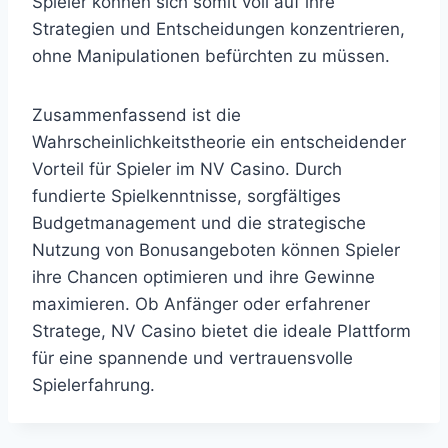
Spieler können sich somit voll auf ihre
Strategien und Entscheidungen konzentrieren,
ohne Manipulationen befürchten zu müssen.
Zusammenfassend ist die
Wahrscheinlichkeitstheorie ein entscheidender
Vorteil für Spieler im NV Casino. Durch
fundierte Spielkenntnisse, sorgfältiges
Budgetmanagement und die strategische
Nutzung von Bonusangeboten können Spieler
ihre Chancen optimieren und ihre Gewinne
maximieren. Ob Anfänger oder erfahrener
Stratege, NV Casino bietet die ideale Plattform
für eine spannende und vertrauensvolle
Spielerfahrung.