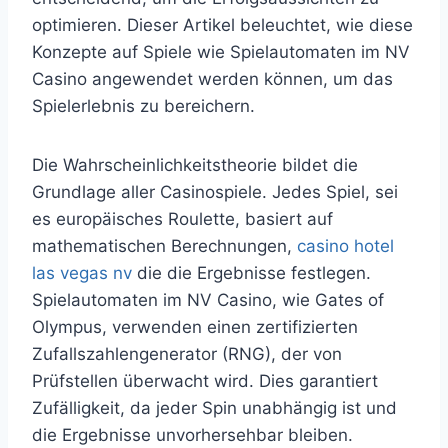
optimieren. Dieser Artikel beleuchtet, wie diese
Konzepte auf Spiele wie Spielautomaten im NV
Casino angewendet werden können, um das
Spielerlebnis zu bereichern.
Die Wahrscheinlichkeitstheorie bildet die
Grundlage aller Casinospiele. Jedes Spiel, sei
es europäisches Roulette, basiert auf
mathematischen Berechnungen,
casino hotel
las vegas nv
die die Ergebnisse festlegen.
Spielautomaten im NV Casino, wie Gates of
Olympus, verwenden einen zertifizierten
Zufallszahlengenerator (RNG), der von
Prüfstellen überwacht wird. Dies garantiert
Zufälligkeit, da jeder Spin unabhängig ist und
die Ergebnisse unvorhersehbar bleiben.