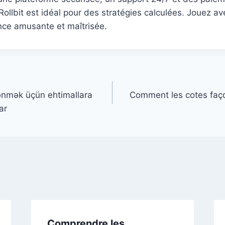
ollbit est idéal pour des stratégies calculées. Jouez av
nce amusante et maîtrisée.
ənmək üçün ehtimallara
Comment les cotes faç
ar
Comprendre les