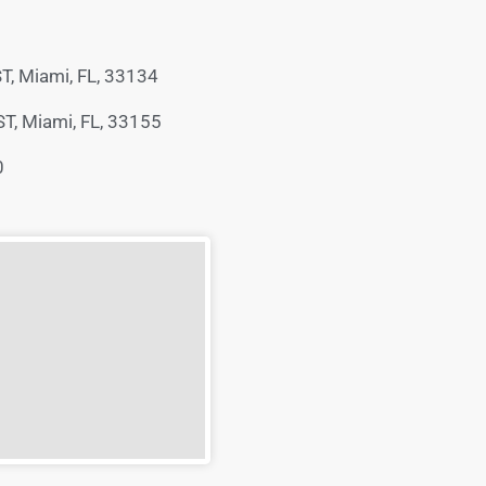
, Miami, FL, 33134
T, Miami, FL, 33155
0