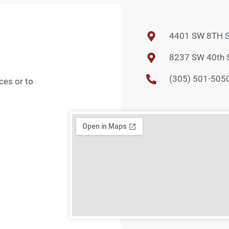
4401 SW 8TH ST
8237 SW 40th S
(305) 501-505
ces or to