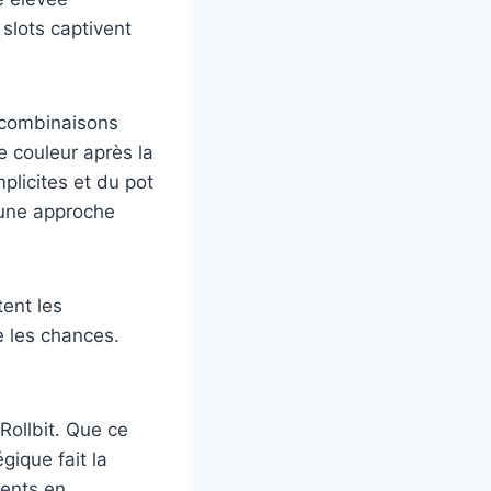
slots captivent
s combinaisons
 couleur après la
plicites et du pot
t une approche
ent les
e les chances.
Rollbit. Que ce
gique fait la
ments en