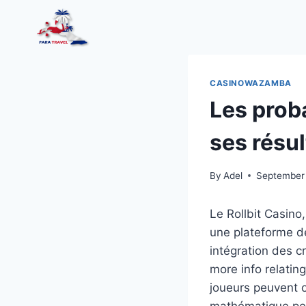
CASINOWAZAMBA
Les prob
ses résul
By
Adel
September 
Le Rollbit Casino
une plateforme de
intégration des cr
more info relatin
joueurs peuvent o
mathématique perm