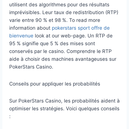
utilisent des algorithmes pour des résultats
imprévisibles. Leur taux de redistribution (RTP)
varie entre 90 % et 98 %. To read more
information about
pokerstars sport offre de
bienvenue
look at our web-page. Un RTP de
95 % signifie que 5 % des mises sont
conservés par le casino. Comprendre le RTP
aide à choisir des machines avantageuses sur
PokerStars Casino.
Conseils pour appliquer les probabilités
Sur PokerStars Casino, les probabilités aident à
optimiser les stratégies. Voici quelques conseils
: