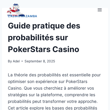
CASINOWAZAMBA
Guide pratique des
probabilités sur
PokerStars Casino
By
Adel
September 8, 2025
La théorie des probabilités est essentielle pour
optimiser son expérience sur PokerStars
Casino. Que vous cherchiez à améliorer vos
stratégies sur la plateforme, comprendre les
probabilités peut transformer votre approche.
Cet article explore les bases des probabilités