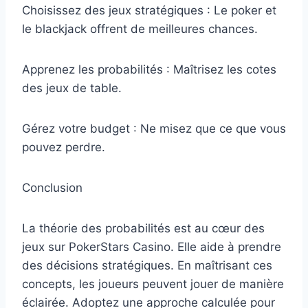
Choisissez des jeux stratégiques : Le poker et
le blackjack offrent de meilleures chances.
Apprenez les probabilités : Maîtrisez les cotes
des jeux de table.
Gérez votre budget : Ne misez que ce que vous
pouvez perdre.
Conclusion
La théorie des probabilités est au cœur des
jeux sur PokerStars Casino. Elle aide à prendre
des décisions stratégiques. En maîtrisant ces
concepts, les joueurs peuvent jouer de manière
éclairée. Adoptez une approche calculée pour