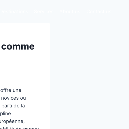
Destinations
Services
About us
Contact us
és comme
offre une
t novices ou
 parti de la
pline
européenne,
abilité de gagner