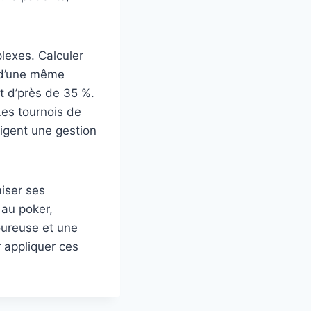
lexes. Calculer
s d’une même
st d’près de 35 %.
Les tournois de
igent une gestion
miser ses
 au poker,
goureuse et une
 appliquer ces