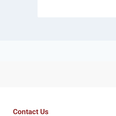
5
Contact Us