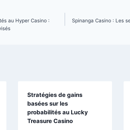
tés au Hyper Casino :
Spinanga Casino : Les s
visés
Stratégies de gains
basées sur les
probabilités au Lucky
Treasure Casino