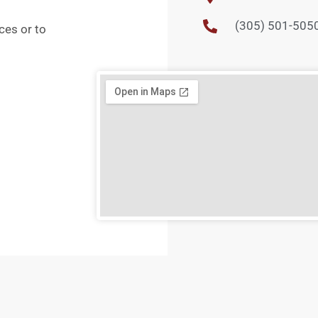
(305) 501-505
ces or to