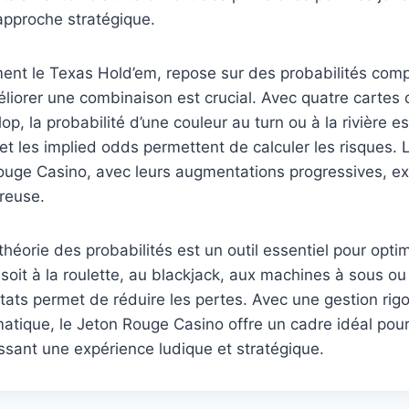
approche stratégique.
ent le Texas Hold’em, repose sur des probabilités comp
éliorer une combinaison est crucial. Avec quatre carte
lop, la probabilité d’une couleur au turn ou à la rivière e
et les implied odds permettent de calculer les risques. 
ouge Casino, avec leurs augmentations progressives, ex
ureuse.
théorie des probabilités est un outil essentiel pour opti
soit à la roulette, au blackjack, aux machines à sous ou
ultats permet de réduire les pertes. Avec une gestion ri
tique, le Jeton Rouge Casino offre un cadre idéal pour
issant une expérience ludique et stratégique.