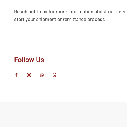
Reach out to us for more information about our servi
start your shipment or remittance process
Follow Us