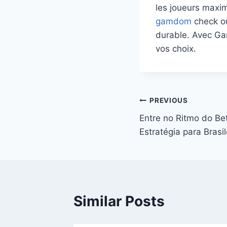
les joueurs maximi
gamdom
check ou
durable. Avec Ga
vos choix.
PREVIOUS
Entre no Ritmo do Be
Estratégia para Brasil
Similar Posts