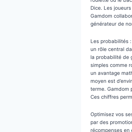
Dice. Les joueur
Gamdom collabore 
générateur de nom
Les probabilités 
un rôle central d
la probabilité de
simples comme ro
un avantage math
moyen est d’envi
terme. Gamdom pr
Ces chiffres perm
Optimisez vos s
par des promotio
récompenses en c