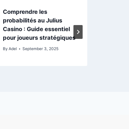
Comprendre les
Les pr
probabilités au Julius
atout p
Casino : Guide essentiel
au Spi
pour joueurs stratégiques
By
Adel
By
Adel
September 3, 2025