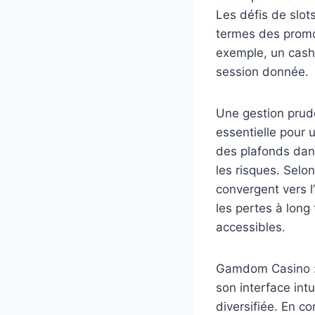
Les défis de slot
termes des promot
exemple, un cashb
session donnée.
Une gestion prud
essentielle pour
des plafonds dan
les risques. Selo
convergent vers 
les pertes à lon
accessibles.
Gamdom Casino : 
son interface int
diversifiée. En 