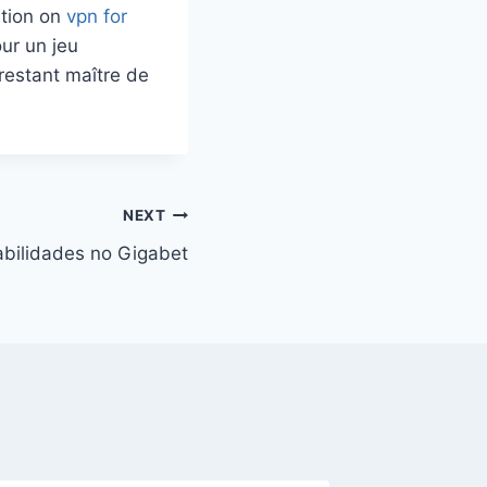
ation on
vpn for
ur un jeu
restant maître de
NEXT
bilidades no Gigabet