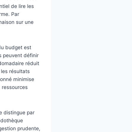
iel de lire les
rme. Par
maison sur une
du budget est
 peuvent définir
bdomadaire réduit
les résultats
sonné minimise
s ressources
 distingue par
ludothèque
gestion prudente,