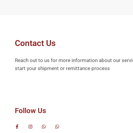
Contact Us
Reach out to us for more information about our servi
start your shipment or remittance process
Follow Us