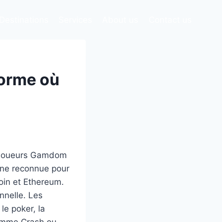
Destinations
Services
About us
Contact us
forme où
s joueurs Gamdom
gne reconnue pour
oin et Ethereum.
nnelle. Les
e poker, la
 comme Crash ou